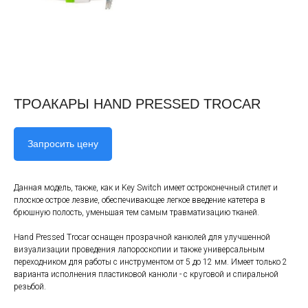
ТРОАКАРЫ HAND PRESSED TROCAR
Запросить цену
Данная модель, также, как и Key Switch имеет остроконечный стилет и
плоское острое лезвие, обеспечивающее легкое введение катетера в
брюшную полость, уменьшая тем самым травматизацию тканей.
Hand Pressed Trocar оснащен прозрачной канюлей для улучшенной
визуализации проведения лапороскопии и также универсальным
переходником для работы с инструментом от 5 до 12 мм. Имеет только 2
варианта исполнения пластиковой канюли - с круговой и спиральной
резьбой.