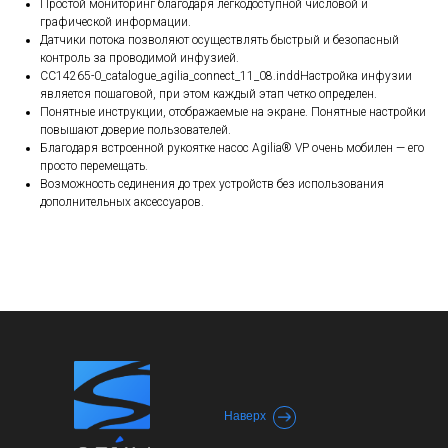
Простой мониторинг благодаря легкодоступной числовой и
графической информации.
Датчики потока позволяют осуществлять быстрый и безопасный
контроль за проводимой инфузией.
CC14265-0_catalogue_agilia_connect_11_08.inddНастройка инфузии
является пошаговой, при этом каждый этап четко определен.
Понятные инструкции, отображаемые на экране. Понятные настройки
повышают доверие пользователей.
Благодаря встроенной рукоятке насос Agilia® VP очень мобилен — его
просто перемещать.
Возможность сединения до трех устройств без использования
дополнительных аксессуаров.
Наверх